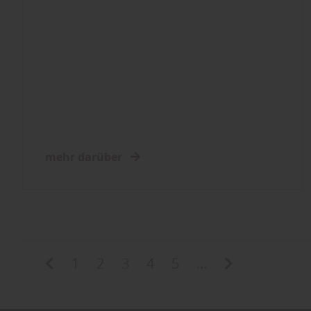
mehr darüber
1
2
3
4
5
...