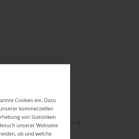
annte Cookies ein. Dazu
 unserer kommerziellen
rhebung von Statistiken
mehr über Sockelleisten
 Besuch unserer Webseite
heiden, ob und welche