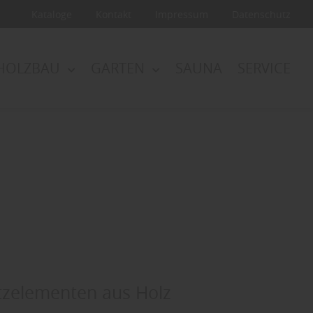
Kataloge
Kontakt
Impressum
Datenschutz
HOLZBAU
GARTEN
SAUNA
SERVICE
utzelementen aus Holz