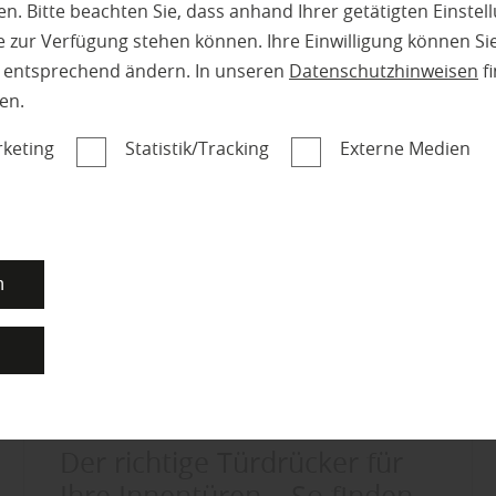
n. Bitte beachten Sie, dass anhand Ihrer getätigten Einstell
 zur Verfügung stehen können. Ihre Einwilligung können Sie
n entsprechend ändern. In unseren
Datenschutzhinweisen
fi
en.
keting
Statistik/Tracking
Externe Medien
n
n
Türen
Der richtige Türdrücker für
Ihre Innentüren – So finden