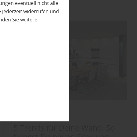
ungen eventuell nicht alle
 jederzeit widerrufen und
nden Sie weitere
Wand und Decke
5 Trends für Deine Wand: So
bringst Du neuen Schwung