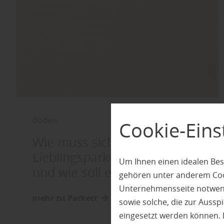
Boden
Cookie-Eins
Wie muss sich mein
Lieblingsparkett anfühlen
Um Ihnen einen idealen Bes
und wie soll es aussehen?
gehören unter anderem Cook
Unternehmensseite notwendi
mehr zu Parkett
sowie solche, die zur Auss
eingesetzt werden können. 