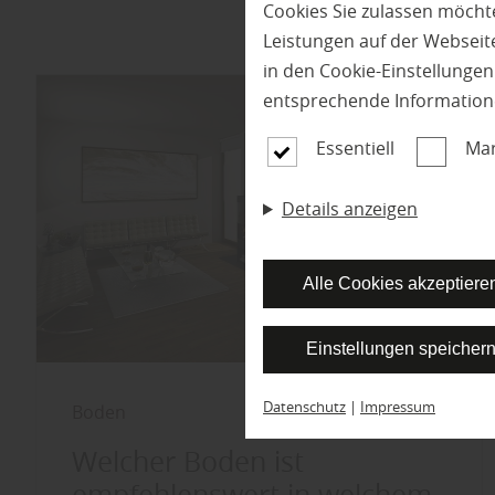
Cookies Sie zulassen möchte
Leistungen auf der Webseite
in den Cookie-Einstellunge
entsprechende Information
Essentiell
Mar
Details anzeigen
Alle Cookies akzeptiere
Einstellungen speicher
Datenschutz
|
Impressum
Boden
Welcher Boden ist
empfehlenswert in welchem