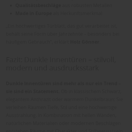
Qualitätsbeschläge
aus robusten Metallen
Made in Europe
als Herkunftsmerkmal
„Ein hochwertiges Türblatt, das gut verarbeitet ist,
behält seine Form über Jahrzehnte – besonders bei
häufigem Gebrauch“, erklärt
Holz Gönner
.
Fazit: Dunkle Innentüren – stilvoll,
modern und ausdrucksstark
Dunkle Innentüren sind mehr als nur ein Trend –
sie sind ein Statement.
Ob in klassischem Schwarz,
elegantem Anthrazit oder warmem Dunkelbraun: Sie
verleihen Räumen Tiefe, Stil und eine hochwertige
Ausstrahlung. In Kombination mit hellen Wänden,
natürlichen Materialien oder modernen Beschlägen
entstehen Räume mit Charakter und Stilbewusstsein.