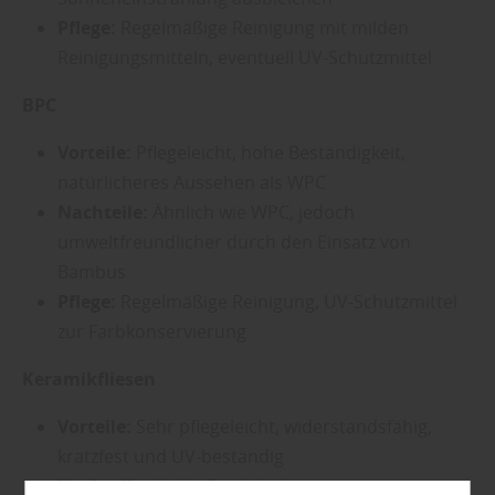
Pflege:
Regelmäßige Reinigung mit milden
Reinigungsmitteln, eventuell UV-Schutzmittel
BPC
Vorteile:
Pflegeleicht, hohe Beständigkeit,
natürlicheres Aussehen als WPC
Nachteile:
Ähnlich wie WPC, jedoch
umweltfreundlicher durch den Einsatz von
Bambus
Pflege:
Regelmäßige Reinigung, UV-Schutzmittel
zur Farbkonservierung
Keramikfliesen
Vorteile:
Sehr pflegeleicht, widerstandsfähig,
kratzfest und UV-beständig
Nachteile:
Kühle Optik, höhere